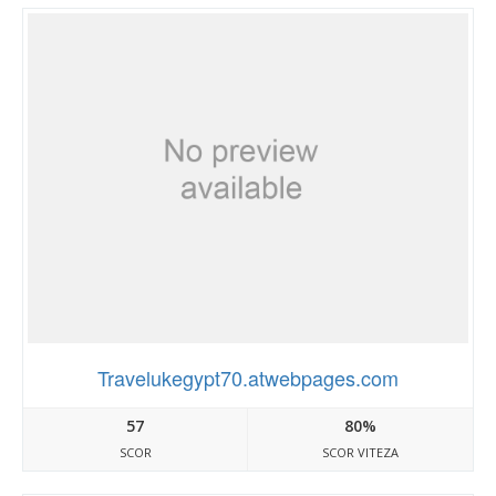
Travelukegypt70.atwebpages.com
57
80%
SCOR
SCOR VITEZA