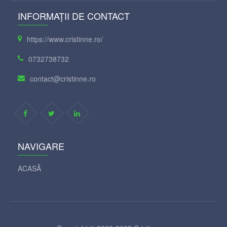
INFORMAȚII DE CONTACT
https://www.cristinne.ro/
0732738732
contact@cristinne.ro
NAVIGARE
ACASĂ